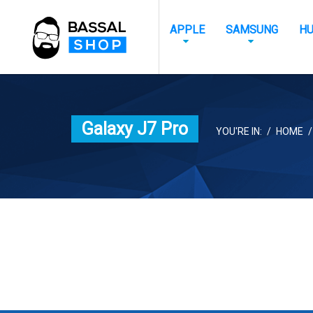
APPLE
SAMSUNG
HU
Galaxy J7 Pro
YOU'RE IN:
HOME