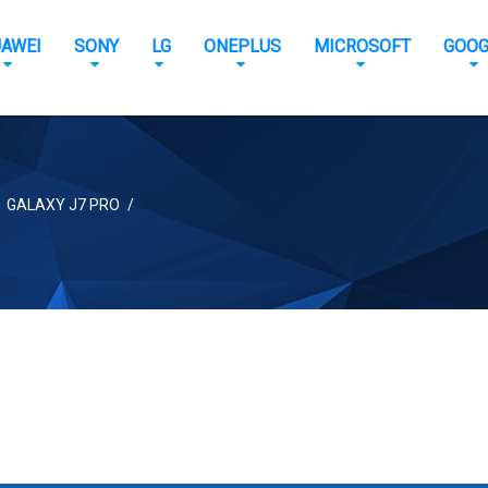
AWEI
SONY
LG
ONEPLUS
MICROSOFT
GOOG
GALAXY J7 PRO